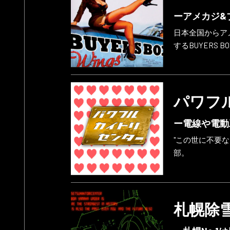
ーアメカジ&
日本全国からア
するBUYERS B
パワフ
ー電線や電動
"この世に不要
部。
札幌除