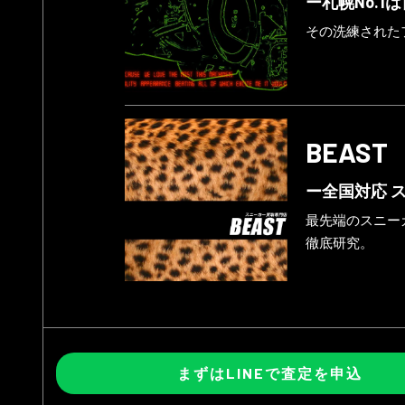
ー札幌No.1
その洗練された
BEAST
ー全国対応 
最先端のスニー
徹底研究。
まずはLINEで
査定を申込