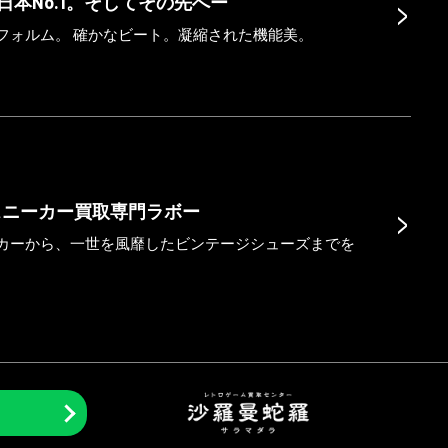
>
は日本No.1。そしてその先へー
フォルム。 確かなビート。凝縮された機能美。
>
スニーカー買取専門ラボー
カーから、一世を風靡したビンテージシューズまでを