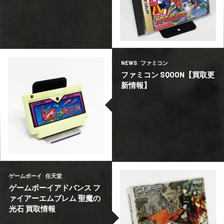
取情報
情報
情報
バーマン｜レトロゲーム買
幻想記｜レトロゲーム買取
幻想記｜レトロゲーム買取
セガサターン サターンボン
スーパーファミコン ガイア
スーパーファミコン ガイア
セガサターン
スーパーファミコン
スーパーファミコン
ハドソン
NEWS
ファミコン
ファミコン SQOON【買取更
新情報】
新情報】
ロゲーム買取情報
ロゲーム買取情報
ファミコン SQOON【買取更
MD サイオブレード｜レト
MD サイオブレード｜レト
NEWS
メガドライブ
メガドライブ
ファミコン
ゲームボーイ
任天堂
ゲームボーイアドバンス フ
ァイアーエムブレム 聖魔の
光石 買取情報
トロゲーム買取情報
トロゲーム買取情報