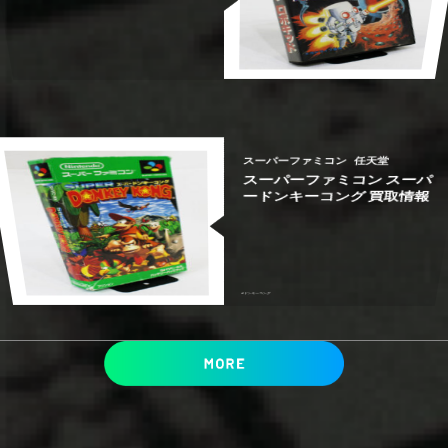
情報
情報
｜ レトロゲーム買取情報
ンサー｜ レトロゲーム買取
ンサー｜ レトロゲーム買取
MD アトミックロボキッド
PCエンジン 邪聖剣ネクロマ
PCエンジン 邪聖剣ネクロマ
メガドライブ
PCエンジン
PCエンジン
ハドソン
ハドソン
#
#
#
ドンキーコング
ゴエモン
ゴエモン
スーパーファミコン
任天堂
スーパーファミコン スーパ
ードンキーコング 買取情報
買取情報
買取情報
ードンキーコング 買取情報
モン ネオ桃山幕府のおどり
モン ネオ桃山幕府のおどり
スーパーファミコン スーパ
NINTENDO64 がんばれゴエ
NINTENDO64 がんばれゴエ
スーパーファミコン
KONAMI
KONAMI
ニンテンドー64
ニンテンドー64
任天堂
#
ドンキーコング