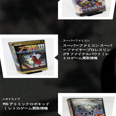
取情報
アーエムブレム 紋章の謎 買
ント 買取情報
ント 買取情報
スーパーファミコン ファイ
メガドライブ エル・ヴィエ
メガドライブ エル・ヴィエ
スーパーファミコン
メガドライブ
メガドライブ
任天堂
スーパーファミコン
スーパーファミコン スーパ
ーファイヤープロレスリン
グ3 ファイナルバウト｜レ
トロゲーム買取情報
トロゲーム買取情報
グ3 ファイナルバウト｜レ
ーファイヤープロレスリン
ィ｜ レトロゲーム買取情報
ィ｜ レトロゲーム買取情報
スーパーファミコン スーパ
MD 新創世記ラグナセンテ
MD 新創世記ラグナセンテ
スーパーファミコン
セガ
セガ
メガドライブ
メガドライブ
メガドライブ
MD アトミックロボキッド
｜ レトロゲーム買取情報