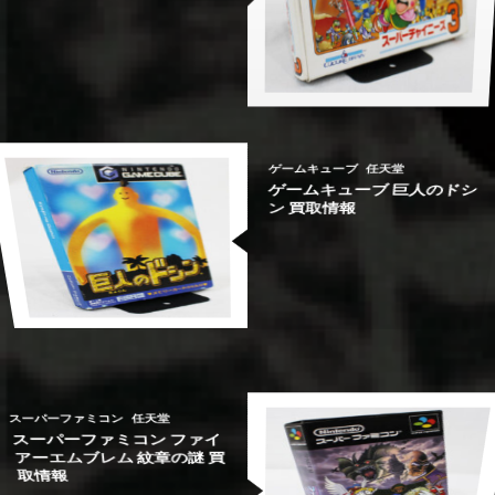
報
報
ニーズ3 買取情報
ー2 ｜レトロゲーム買取情
ー2 ｜レトロゲーム買取情
ファミコン スーパーチャイ
ドリームキャスト シェンム
ドリームキャスト シェンム
ファミコン
セガ
セガ
ドリームキャスト
ドリームキャスト
ゲームキューブ
任天堂
ゲームキューブ 巨人のドシ
ン 買取情報
ン 買取情報
トロゲーム買取情報
トロゲーム買取情報
ゲームキューブ 巨人のドシ
MD シャドーダンサー｜レ
MD シャドーダンサー｜レ
ゲームキューブ
セガ
セガ
メガドライブ
メガドライブ
任天堂
スーパーファミコン
任天堂
スーパーファミコン ファイ
アーエムブレム 紋章の謎 買
取情報