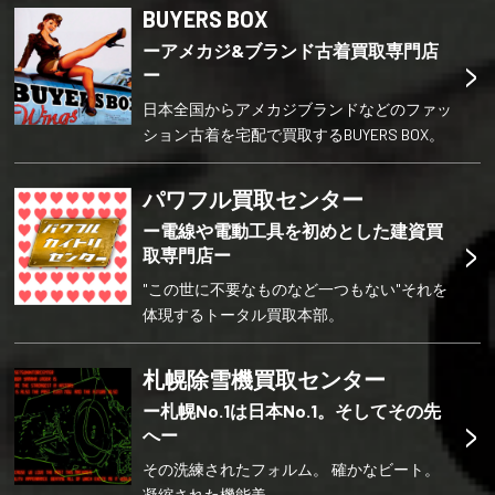
BUYERS BOX
ーアメカジ&ブランド古着買取専門店
>
ー
日本全国からアメカジブランドなどのファッ
ション古着を宅配で買取するBUYERS BOX。
パワフル買取センター
ー電線や電動工具を初めとした建資買
>
取専門店ー
"この世に不要なものなど一つもない"それを
体現するトータル買取本部。
札幌除雪機買取センター
ー札幌No.1は日本No.1。そしてその先
>
へー
その洗練されたフォルム。 確かなビート。
凝縮された機能美。