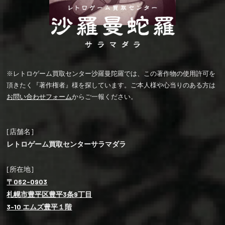
※レトロゲーム買取センター沙羅曼陀羅では、この著作物の使用許可を
頂きたく『著作権者』様を探しています。ご本人様や心当りのある方は
お問い合わせフォーム
からご一報ください。
[店舗名]
レトロゲーム買取センターサラマダラ
[所在地]
〒062-0903
札幌市豊平区豊平3条9丁目
3-10 エムズ豊平１階