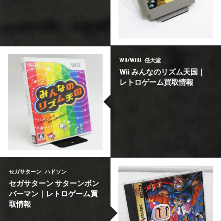
ーム買取情報
ーム買取情報
南‘93【買取更新情報】
ファイターズ’95｜レトロゲ
ファイターズ’95｜レトロゲ
ファミコン 囲碁指
ネオジオCD ザ・キングオブ
ネオジオCD ザ・キングオブ
NEWS
NEOGEO
NEOGEO
ファミコン
Wii/WiiU
任天堂
Wii みんなのリズム天国｜
レトロゲーム買取情報
レトロゲーム買取情報
ンプ英雄列伝 買取情報
ンプ英雄列伝 買取情報
Wii みんなのリズム天国｜
ファミコン ファミコンジャ
ファミコン ファミコンジャ
Wii/WiiU
ファミコン
ファミコン
任天堂
任天堂
任天堂
セガサターン
ハドソン
セガサターン サターンボン
バーマン｜レトロゲーム買
取情報