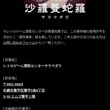
しては下記までご連絡ください。
※レトロゲーム買取センター沙羅曼陀羅では、この著作物の使用許可を
頂きたく『著作権者』様を探しています。ご本人様や心当りのある方は
お問い合わせフォーム
からご一報ください。
[店舗名]
レトロゲーム買取センターサラマダラ
[所在地]
〒062-0903
札幌市豊平区豊平3条9丁目
3-10 エムズ豊平１階
[古物商許可番号]