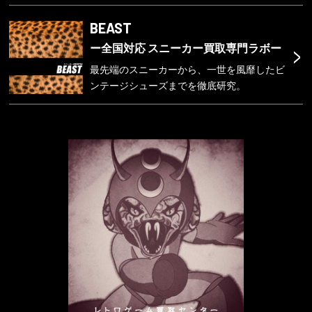
BEAST
9.個人情報の安全管理措置について
>
取得した個人情報については、漏えい、滅失また
ー全国対応 スニーカー買取専門ラボー
は毀損の防止と是正、その他個人情報の安全管理
最先端のスニーカーから、一世を風靡したビ
のために必要かつ適切な措置を講じます。こちら
ンテージシューズまでを徹底研究。
のフォームから送信される情報は、暗号化技術
SSL（Secure Socket Layer）を用いており、安全
に送信いただくことができます。
10.本人が容易に認識できない方法による個人情報
の取得について
Cookieやウェブビーコンを用いるなど、利用者が
容易に認識できない方法による個人情報の取得は
行っておりません。
11.お問合せ窓口
個人情報の開示・訂正・削除・利用停止・第三者
提供停止等のご請求、その他ご不明な点につきま