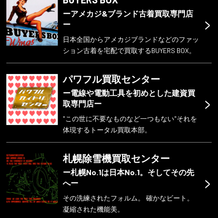
6.個人情報の取り扱いの委託
ーアメカジ&ブランド古着買取専門店
当社は、利用目的の範囲内において個人情報の取
>
ー
り扱いを含めた業務を社外に委託する場合があり
ます。その際には、個人情報の適正な管理体制を
日本全国からアメカジブランドなどのファッ
ション古着を宅配で買取するBUYERS BOX。
備えている事業者のみを選定し、尚かつ適正な管
理を求めるための契約を締結し、又は約款を確認
した上で委託し、必要かつ適切な監督を行いま
パワフル買取センター
す。
ー電線や電動工具を初めとした建資買
>
取専門店ー
7.個人情報の開示・削除・訂正等の請求
"この世に不要なものなど一つもない"それを
お預かりした利用者の個人情報については、当社
体現するトータル買取本部。
規定に基づき、開示、訂正、追加または削除、利
用停止等の請求を受け付けております。お問合せ
札幌除雪機買取センター
は「11.お問合せ窓口」までご連絡下さい。
ー札幌No.1は日本No.1。そしてその先
>
8.任意性について
へー
個人情報の入力は任意ですが、ご入力いただけな
その洗練されたフォルム。 確かなビート。
い場合には、当社からの連絡が到達しない、ある
凝縮された機能美。
いは遅くなる場合があります。