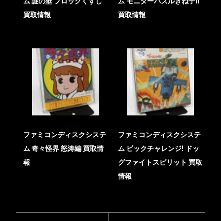
ム 謎の壁 ブロックくずし
ム モニターパズルきね子II
買取情報
買取情報
ファミコンディスクシステ
ファミコンディスクシステ
ム 奇々怪界 怒涛編 買取情
ム ビックチャレンジ! ドッ
報
グファイトスピリット 買取
情報