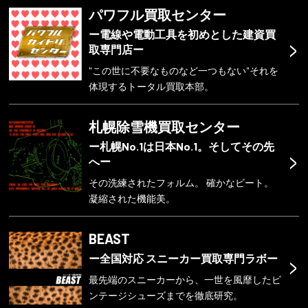
パワフル買取センター
ー電線や電動工具を初めとした建資買
>
取専門店ー
"この世に不要なものなど一つもない"それを
体現するトータル買取本部。
札幌除雪機買取センター
ー札幌No.1は日本No.1。そしてその先
>
へー
その洗練されたフォルム。 確かなビート。
凝縮された機能美。
BEAST
>
ー全国対応 スニーカー買取専門ラボー
最先端のスニーカーから、一世を風靡したビ
ンテージシューズまでを徹底研究。