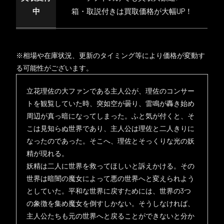
中
箱・取説付きは買取価格が大幅UP！
※相場や在庫状況、更新のタイミング等により価格が変動す
る可能性がございます。
立花理佐の大ファンである主人公が、理佐のコンサー
トを観覧していた時、突如空が曇り、雷鳴が轟き始め
周辺が真っ暗になってしまった。ふと気が付くと、そ
こは見知らぬ世界であり、主人公は理佐と二人きりに
なったのであった。そこへ、理佐とそっくりな光の妖
精が現れる。
妖精は二人に世界を救ってほしいと訴えかける。その
世界は暗闇の魔女によって悪の世界へと変えられよう
としていた。平和な世界に戻すためには、世界の3つ
の象徴を集め魔女を倒すしかない。そうしなければ、
主人公たちも元の世界へと戻ることができないと分か