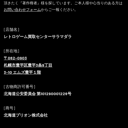
頂きたく『著作権者』様を探しています。ご本人様や心当りのある方は
お問い合わせフォーム
からご一報ください。
[店舗名]
レトロゲーム買取センターサラマダラ
[所在地]
〒062-0903
札幌市豊平区豊平3条9丁目
3-10 エムズ豊平１階
[古物商許可番号]
北海道公安委員会 第101290001226号
[商号]
北海道プリオン株式会社