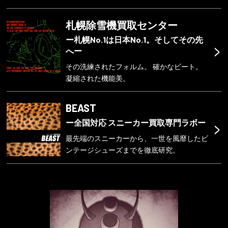
札幌除雪機買取センター
ー札幌No.1は日本No.1。そしてその先
>
へー
その洗練されたフォルム。 確かなビート。
凝縮された機能美。
BEAST
>
ー全国対応 スニーカー買取専門ラボー
最先端のスニーカーから、一世を風靡したビ
ンテージシューズまでを徹底研究。