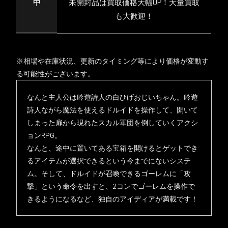
中
未開封品は買取価格大幅UP！大量買取
も大歓迎！
※相場や在庫状況、更新のタイミング等により価格が変動す
る可能性がございます。
なんと主人公は吟遊詩人の白ひげおじいちゃん。吟遊
詩人ながら魔法を使えるドルイドを操作して、開いて
しまった扉から現れたスカル軍団を倒していくアクシ
ョンRPG。
なんと、途中に置いてある宝箱を開けるとゲットでき
るアイテムが選択できるという今までにないシステ
ム。そして、ドルイドが召喚できるゴーレムに「攻
撃」という命令を出すと、2コンでゴーレムを操作で
きるようになるなど、独自のアイディアが満載です！