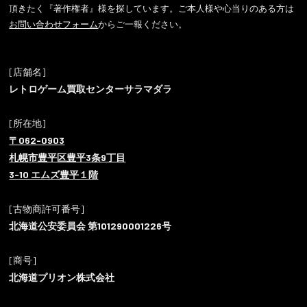
頂きたく『著作権者』様を探しています。ご本人様や心当りのある方は
お問い合わせフォーム
からご一報ください。
[店舗名]
レトロゲーム買取センターサラマダラ
[所在地]
〒062-0903
札幌市豊平区豊平3条9丁目
3-10 エムズ豊平１階
[古物商許可番号]
北海道公安委員会 第101290001226号
[商号]
北海道プリオン株式会社