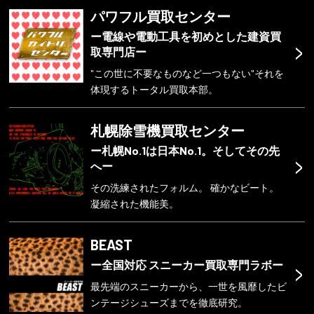
パワフル買取センター
ー電線や電動工具を初めとした建資買
>
取専門店ー
"この世に不要なものなど一つもない"それを
体現するトータル買取本部。
札幌除雪機買取センター
ー札幌No.1は日本No.1。そしてその先
>
へー
その洗練されたフォルム。 確かなビート。
凝縮された機能美。
BEAST
>
ー全国対応 スニーカー買取専門ラボー
最先端のスニーカーから、一世を風靡したビ
ンテージシューズまでを徹底研究。