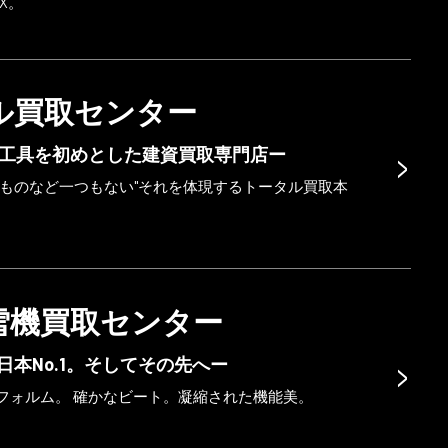
OX。
ル買取センター
>
工具を初めとした建資買取専門店ー
なものなど一つもない"それを体現するトータル買取本
雪機買取センター
>
は日本No.1。そしてその先へー
フォルム。 確かなビート。凝縮された機能美。