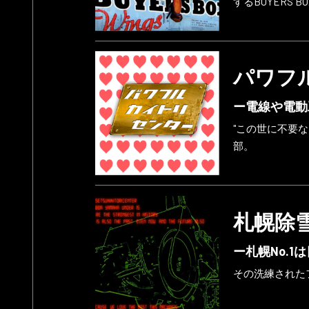
するBUYERS B
パワフ
ー電線や電動
"この世に不要
部。
札幌除
ー札幌No.1
その洗練された