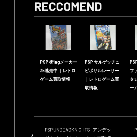
RECCOMEND
PSP 街ingメーカー
PSP サルゲッチュ
PS
3×逃走中 ｜レトロ
ピポサルレーサー
フ
ゲーム買取情報
｜レトロゲーム買
タ
取情報
ー
PSP UNDEADKNIGHTS -アンデッ