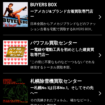
BUYERS BOX
ーアメカジ&ブランド古着買取専門店
>
ー
日本全国からアメカジブランドなどのファッ
ション古着を宅配で買取するBUYERS BOX。
パワフル買取センター
ー電線や電動工具を初めとした建資買
>
取専門店ー
"この世に不要なものなど一つもない"それを
体現するトータル買取本部。
札幌除雪機買取センター
ー札幌No.1は日本No.1。そしてその先
>
へー
その洗練されたフォルム。 確かなビート。