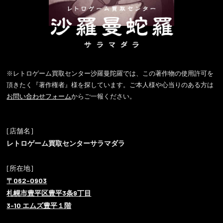
※レトロゲーム買取センター沙羅曼陀羅では、この著作物の使用許可を
頂きたく『著作権者』様を探しています。ご本人様や心当りのある方は
お問い合わせフォーム
からご一報ください。
[店舗名]
レトロゲーム買取センターサラマダラ
[所在地]
〒062-0903
札幌市豊平区豊平3条9丁目
3-10 エムズ豊平１階