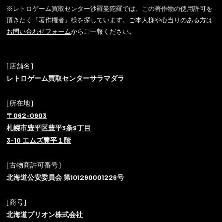
※レトロゲーム買取センター沙羅曼陀羅では、この著作物の使用許可を
頂きたく『著作権者』様を探しています。ご本人様や心当りのある方は
お問い合わせフォーム
からご一報ください。
[店舗名]
レトロゲーム買取センターサラマダラ
[所在地]
〒062-0903
札幌市豊平区豊平3条9丁目
3-10 エムズ豊平１階
[古物商許可番号]
北海道公安委員会 第101290001226号
[商号]
北海道プリオン株式会社