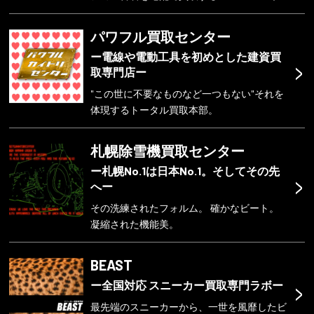
パワフル買取センター
ー電線や電動工具を初めとした建資買
>
取専門店ー
"この世に不要なものなど一つもない"それを
体現するトータル買取本部。
札幌除雪機買取センター
ー札幌No.1は日本No.1。そしてその先
>
へー
その洗練されたフォルム。 確かなビート。
凝縮された機能美。
BEAST
>
ー全国対応 スニーカー買取専門ラボー
最先端のスニーカーから、一世を風靡したビ