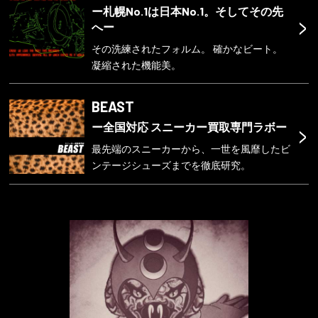
ー札幌No.1は日本No.1。そしてその先
>
へー
その洗練されたフォルム。 確かなビート。
凝縮された機能美。
BEAST
>
ー全国対応 スニーカー買取専門ラボー
最先端のスニーカーから、一世を風靡したビ
ンテージシューズまでを徹底研究。