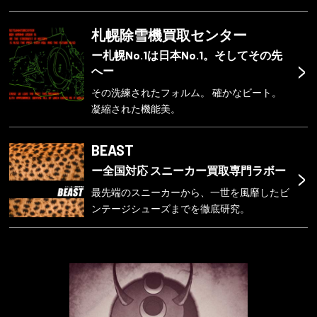
札幌除雪機買取センター
ー札幌No.1は日本No.1。そしてその先
>
へー
その洗練されたフォルム。 確かなビート。
凝縮された機能美。
BEAST
>
ー全国対応 スニーカー買取専門ラボー
最先端のスニーカーから、一世を風靡したビ
ンテージシューズまでを徹底研究。