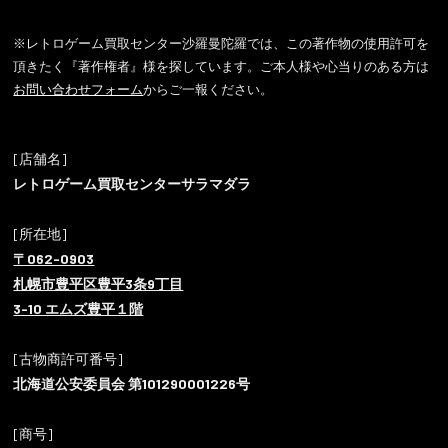
※レトロゲーム買取センター沙羅曼陀羅では、この著作物の使用許可を
頂きたく『著作権者』様を探しています。ご本人様や心当りのある方は
お問い合わせフォーム
からご一報ください。
[店舗名]
レトロゲーム買取センターサラマダラ
[所在地]
〒062-0903
札幌市豊平区豊平3条9丁目
3-10 エムズ豊平１階
[古物商許可番号]
北海道公安委員会 第101290001226号
[商号]