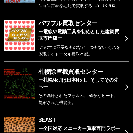
ション古着を宅配で買取するBUYERS BOX。
パワフル買取センター
ー電線や電動工具を初めとした建資買
>
取専門店ー
"この世に不要なものなど一つもない"それを
体現するトータル買取本部。
札幌除雪機買取センター
ー札幌No.1は日本No.1。そしてその先
>
へー
その洗練されたフォルム。 確かなビート。
凝縮された機能美。
BEAST
>
ー全国対応 スニーカー買取専門ラボー