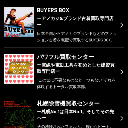
BUYERS BOX
ーアメカジ&ブランド古着買取専門店
>
ー
日本全国からアメカジブランドなどのファッ
ション古着を宅配で買取するBUYERS BOX。
パワフル買取センター
ー電線や電動工具を初めとした建資買
>
取専門店ー
"この世に不要なものなど一つもない"それを
体現するトータル買取本部。
札幌除雪機買取センター
ー札幌No.1は日本No.1。そしてその先
>
へー
その洗練されたフォルム。 確かなビート。