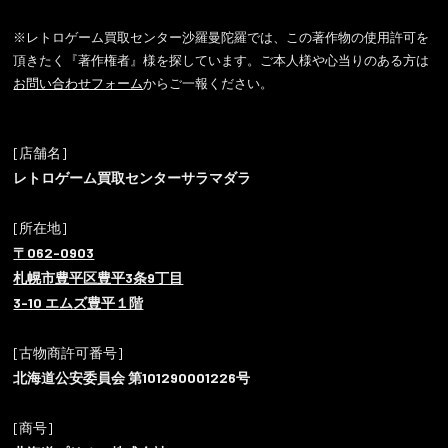
※レトロゲーム買取センター沙羅曼陀羅では、この著作物の使用許可を
頂きたく『著作権者』様を探しています。ご本人様や心当りのある方は
お問い合わせフォーム
からご一報ください。
[店舗名]
レトロゲーム買取センターサラマダラ
[所在地]
〒062-0903
札幌市豊平区豊平3条9丁目
3-10 エムズ豊平１階
[古物商許可番号]
北海道公安委員会 第101290001226号
[商号]