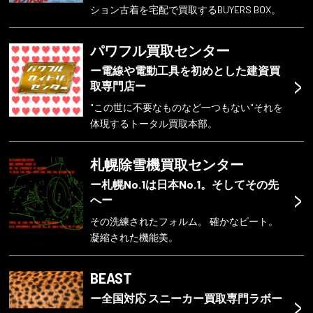
ション古着を宅配で買取するBUYERS BOX。
パワフル買取センター
ー電線や電動工具を初めとした建資買
>
取専門店ー
"この世に不要なものなど一つもない"それを
体現するトータル買取本部。
札幌除雪機買取センター
ー札幌No.1は日本No.1。そしてその先
>
へー
その洗練されたフォルム。 確かなビート。
凝縮された機能美。
BEAST
>
ー全国対応 スニーカー買取専門ラボー