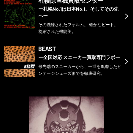
札幌除雪機買取センター
ー札幌No.1は日本No.1。そしてその先
>
へー
その洗練されたフォルム。 確かなビート。
凝縮された機能美。
BEAST
>
ー全国対応 スニーカー買取専門ラボー
最先端のスニーカーから、一世を風靡したビ
ンテージシューズまでを徹底研究。