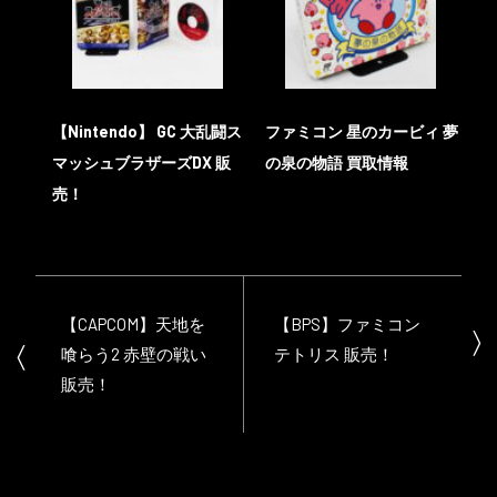
【Nintendo】 GC 大乱闘ス
ファミコン 星のカービィ 夢
マッシュブラザーズDX 販
の泉の物語 買取情報
売！
【CAPCOM】天地を
【BPS】ファミコン
喰らう2 赤壁の戦い
テトリス 販売！
販売！