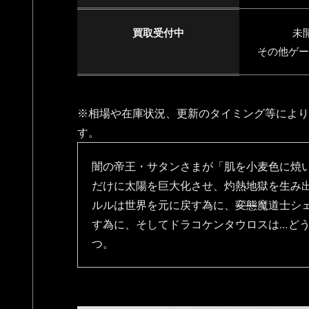
買取受付中
未
その他ゲー
※相場や在庫状況、更新のタイミング等により
す。
闇の帝王・サタンさまが「肌を小麦色に焼
だけに太陽を巨大化させ、灼熱地獄を生み
ルルは世界を元に戻す為に、
変態
魔道士シ
す為に、そしてドラコケンタウロスは…ど
つ。