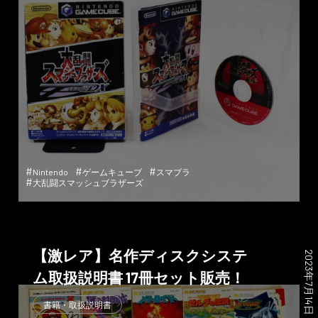
#
#
#
Nintendo
ゲームキューブ
スマブラ
#
大乱闘スマッシュブラザーズ
【激レア】名作ディスクシステ
2023年7月14日
ム取扱説明書 17冊セット販売！
書籍・取扱説明書