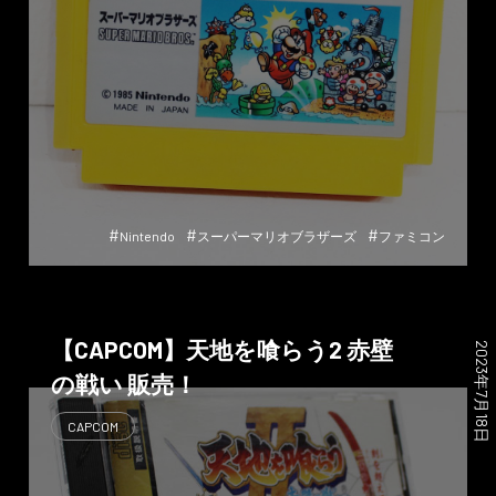
#
#
#
Nintendo
スーパーマリオブラザーズ
ファミコン
【CAPCOM】天地を喰らう2 赤壁
2023年7月18日
の戦い 販売！
CAPCOM