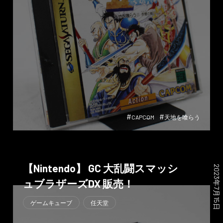
#
#
CAPCOM
天地を喰らう
【Nintendo】 GC 大乱闘スマッシ
2023年7月15日
ュブラザーズDX 販売！
ゲームキューブ
任天堂