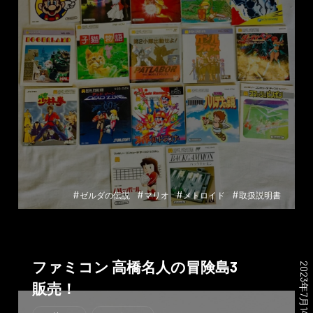
#
#
#
#
ゼルダの伝説
マリオ
メトロイド
取扱説明書
ファミコン 高橋名人の冒険島3
2023年7月14日
販売！