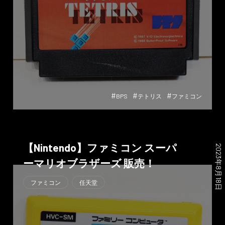
#
#
#
BPS
テトリス
ファミコン
【Nintendo】ファミコン スーパ
2023年8月18日
ーマリオブラザーズ 販売！
ファミコン
任天堂