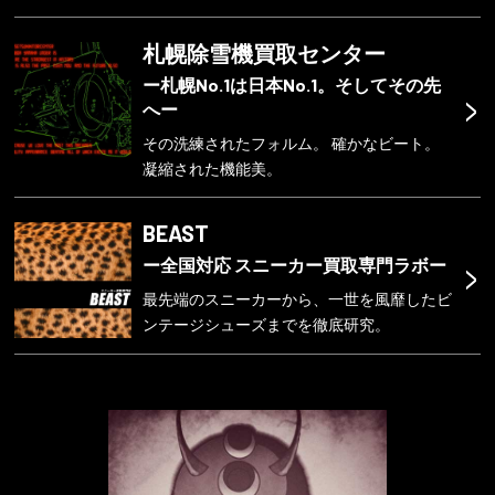
札幌除雪機買取センター
ー札幌No.1は日本No.1。そしてその先
>
へー
その洗練されたフォルム。 確かなビート。
凝縮された機能美。
BEAST
>
ー全国対応 スニーカー買取専門ラボー
最先端のスニーカーから、一世を風靡したビ
ンテージシューズまでを徹底研究。