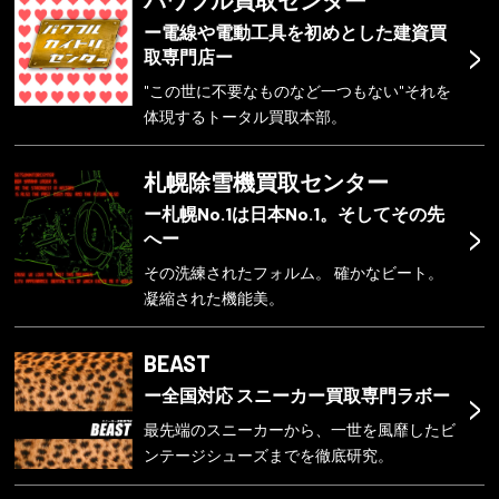
ー電線や電動工具を初めとした建資買
>
取専門店ー
"この世に不要なものなど一つもない"それを
体現するトータル買取本部。
札幌除雪機買取センター
ー札幌No.1は日本No.1。そしてその先
>
へー
その洗練されたフォルム。 確かなビート。
凝縮された機能美。
BEAST
>
ー全国対応 スニーカー買取専門ラボー
最先端のスニーカーから、一世を風靡したビ
ンテージシューズまでを徹底研究。