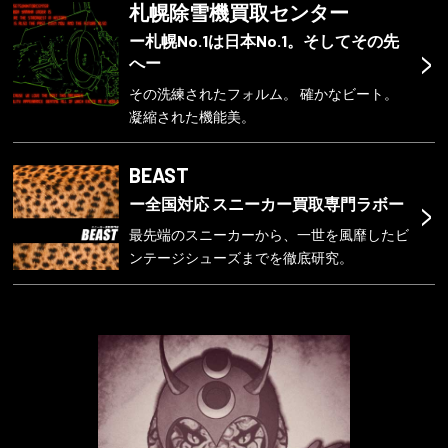
札幌除雪機買取センター
ー札幌No.1は日本No.1。そしてその先
>
へー
その洗練されたフォルム。 確かなビート。
凝縮された機能美。
BEAST
>
ー全国対応 スニーカー買取専門ラボー
最先端のスニーカーから、一世を風靡したビ
ンテージシューズまでを徹底研究。