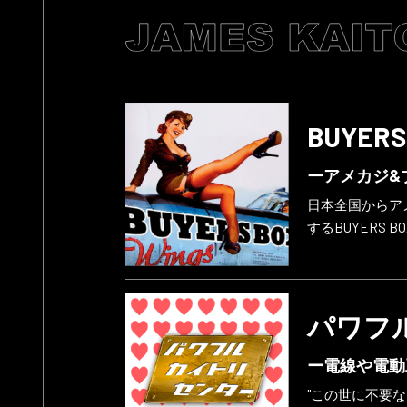
BUYERS
ーアメカジ&
日本全国からア
するBUYERS B
パワフ
ー電線や電動
"この世に不要