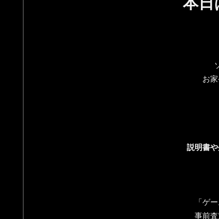
本日
お家
説明書や
「ゲー
事前査