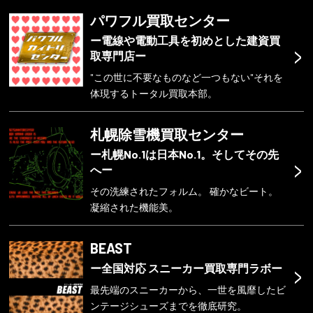
パワフル買取センター
ー電線や電動工具を初めとした建資買
>
取専門店ー
"この世に不要なものなど一つもない"それを
体現するトータル買取本部。
札幌除雪機買取センター
ー札幌No.1は日本No.1。そしてその先
>
へー
その洗練されたフォルム。 確かなビート。
凝縮された機能美。
BEAST
>
ー全国対応 スニーカー買取専門ラボー
最先端のスニーカーから、一世を風靡したビ
ンテージシューズまでを徹底研究。