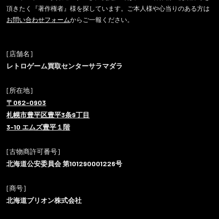
頂きたく『著作権者』様を探しています。ご本人様や心当りのある方は
お問い合わせフォーム
からご一報ください。
[店舗名]
レトロゲーム買取センターサラマダラ
[所在地]
〒062-0903
札幌市豊平区豊平3条9丁目
3-10 エムズ豊平１階
[古物商許可番号]
北海道公安委員会 第101290001226号
[商号]
北海道プリオン株式会社