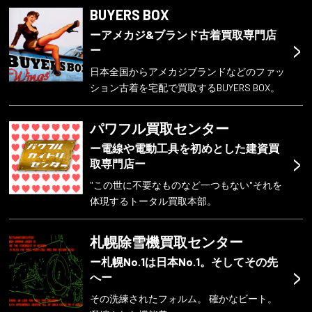
BUYERS BOX
ーアメカジ&ブランド古着買取専門店
>
ー
日本全国からアメカジブランドなどのファッ
ション古着を宅配で買取するBUYERS BOX。
パワフル買取センター
ー電線や電動工具を初めとした建資買
>
取専門店ー
"この世に不要なものなど一つもない"それを
体現するトータル買取本部。
札幌除雪機買取センター
ー札幌No.1は日本No.1。そしてその先
>
へー
その洗練されたフォルム。 確かなビート。