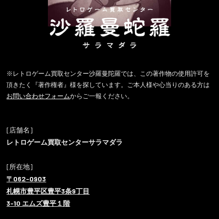
※レトロゲーム買取センター沙羅曼陀羅では、この著作物の使用許可を
頂きたく『著作権者』様を探しています。ご本人様や心当りのある方は
お問い合わせフォーム
からご一報ください。
[店舗名]
レトロゲーム買取センターサラマダラ
[所在地]
〒062-0903
札幌市豊平区豊平3条9丁目
3-10 エムズ豊平１階