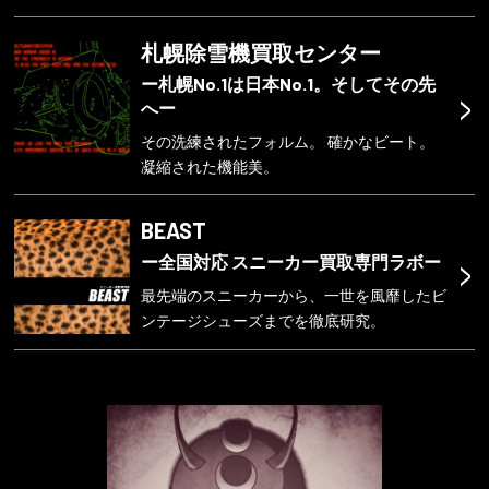
札幌除雪機買取センター
ー札幌No.1は日本No.1。そしてその先
>
へー
その洗練されたフォルム。 確かなビート。
凝縮された機能美。
BEAST
>
ー全国対応 スニーカー買取専門ラボー
最先端のスニーカーから、一世を風靡したビ
ンテージシューズまでを徹底研究。