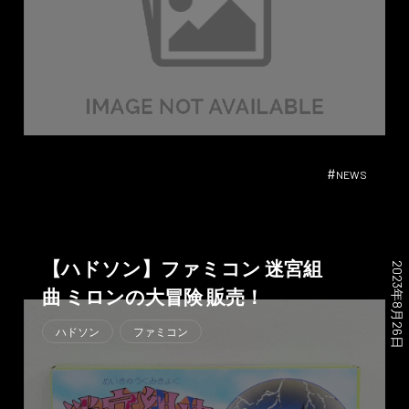
#
NEWS
【ハドソン】ファミコン 迷宮組
2023年8月26日
曲 ミロンの大冒険 販売！
ハドソン
ファミコン