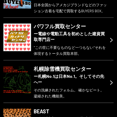
日本全国からアメカジブランドなどのファッ
ション古着を宅配で買取するBUYERS BOX。
パワフル買取センター
ー電線や電動工具を初めとした建資買
>
取専門店ー
"この世に不要なものなど一つもない"それを
体現するトータル買取本部。
札幌除雪機買取センター
ー札幌No.1は日本No.1。そしてその先
>
へー
その洗練されたフォルム。 確かなビート。
凝縮された機能美。
BEAST