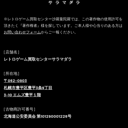
※レトロゲーム買取センター沙羅曼陀羅では、この著作物の使用許可を
頂きたく『著作権者』様を探しています。ご本人様や心当りのある方は
お問い合わせフォーム
からご一報ください。
[店舗名]
レトロゲーム買取センターサラマダラ
[所在地]
〒062-0903
札幌市豊平区豊平3条9丁目
3-10 エムズ豊平１階
[古物商許可番号]
北海道公安委員会 第101290001226号